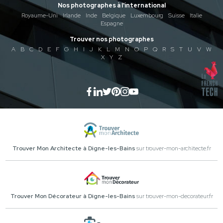
Nos photographes à l'international
Royaume-Uni
Irlande
Inde
Belgique
Luxembourg
Suisse
Italie
Espagne
Trouver nos photographes
A
B
C
D
E
F
G
H
I
J
K
L
M
N
O
P
Q
R
S
T
U
V
W
X
Y
Z
Trouver Mon Architecte à Digne-les-Bains
sur trouver-mon-architecte.fr
Trouver Mon Décorateur à Digne-les-Bains
sur trouver-mon-decorateur.fr