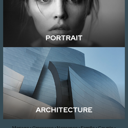
PORTRAIT
ARCHITECTURE
Mariage
•
Grossesse
•
Naissance
•
Famille
•
Couple
•