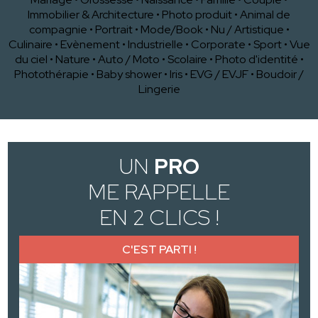
Immobilier & Architecture
•
Photo produit
•
Animal de
compagnie
•
Portrait
•
Mode/Book
•
Nu / Artistique
•
Culinaire
•
Evènement
•
Industrielle
•
Corporate
•
Sport
•
Vue
du ciel
•
Nature
•
Auto / Moto
•
Scolaire
•
Photo d'identité
•
Photothérapie
•
Baby shower
•
Iris
•
EVG / EVJF
•
Boudoir /
Lingerie
UN
PRO
ME RAPPELLE
EN 2 CLICS !
C'EST PARTI !