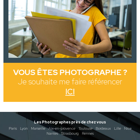
VOUS ÊTES PHOTOGRAPHE ?
Je souhaite me faire référencer
ICI
Les Photographes près de chez vous
Paris
Lyon
Marseille
Aix-en-provence
Toulouse
Bordeaux
Lille
Nice
Nantes
Strasbourg
Rennes