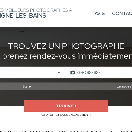
ES MEILLEURS PHOTOGRAPHES À
AVIS
CONTA
IGNE-LES-BAINS
TROUVEZ UN PHOTOGRAPHE
t prenez rendez-vous immédiatement
TROUVER
(GRATUIT ET SANS ENGAGEMENT)