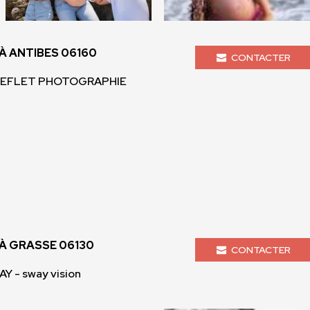
 ANTIBES 06160
CONTACTER
- REFLET PHOTOGRAPHIE
 GRASSE 06130
CONTACTER
Y - sway vision